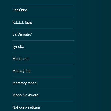
Jablůňka
K.L.L.I. fuga
La Dispute?
Lyrická
Mariin sen
Mátový čaj
Metafory tance
Mono No Aware
Náhodná setkání