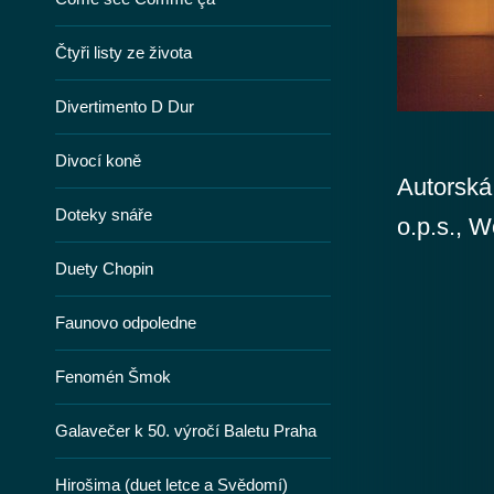
Čtyři listy ze života
Divertimento D Dur
Divocí koně
Autorská
Doteky snáře
o.p.s., 
Duety Chopin
Faunovo odpoledne
Fenomén Šmok
Galavečer k 50. výročí Baletu Praha
Hirošima (duet letce a Svědomí)