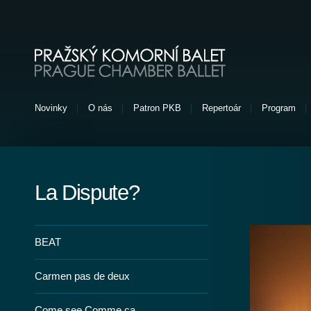
Pražský komorní balet
Novinky
O nás
Patron PKB
Repertoár
Program
La Dispute?
BEAT
Carmen pas de deux
Come see Comme ça