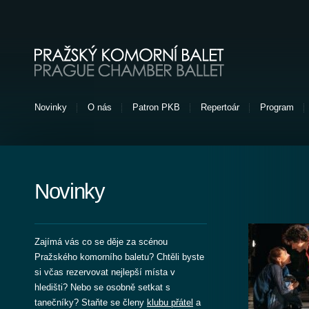
Pražský komorní balet
Novinky
O nás
Patron PKB
Repertoár
Program
Novinky
Zajímá vás co se děje za scénou
Pražského komorního baletu? Chtěli byste
si včas rezervovat nejlepší místa v
hledišti? Nebo se osobně setkat s
tanečníky? Staňte se členy
klubu přátel
a