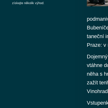
získejte několik výhod.
podmaniv
Bubeníček
taneční 
Praze: v
Dojemný 
vtáhne d
něha s h
zažít ten
Vinohrade
Vstupenk